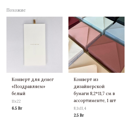
Похожие
Конверт для денег
Конверт из
«Поздравляем»
дизайнерской
белый
бумаги 8,2*11,7 см в
ассортименте, 1 шт
11х22
6.5
Br
8,1х11,4
2.5
Br