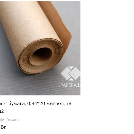
фт бумага, 0,84*20 метров, 78
м2
фт бумага
7
Br