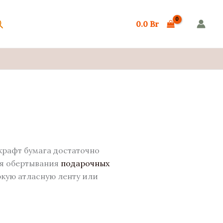
0.0
Br
крафт бумага достаточно
ля обертывания
подарочных
ркую атласную ленту или