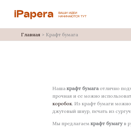
Перейти
к
содержимому
Главная
Крафт бумага
Наша
крафт бумага
отлично подх
прочная и ее можно использова
коробок
. Из крафт бумаги можн
джутовый шнур, печать из сургуч
Мы предлагаем
крафт бумагу
в р