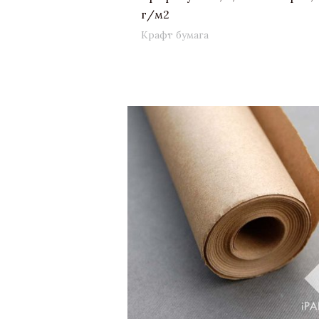
г/м2
Крафт бумага