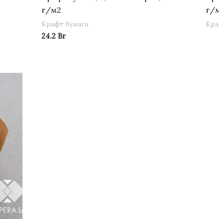
г/м2
г/
Крафт бумага
Кра
24.2
Br