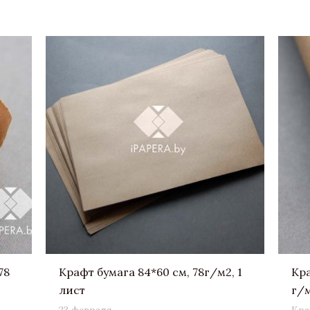
78
Крафт бумага 84*60 см, 78г/м2, 1
Кра
лист
г/