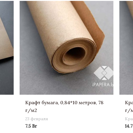
Крафт бумага, 0,84*10 метров, 78
Кра
г/м2
г/
23 февраля
Кра
7.5
Br
14.